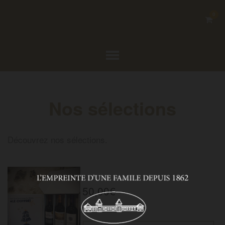
0
Nos sélections
Découvrez nos sélections.
50,00
€