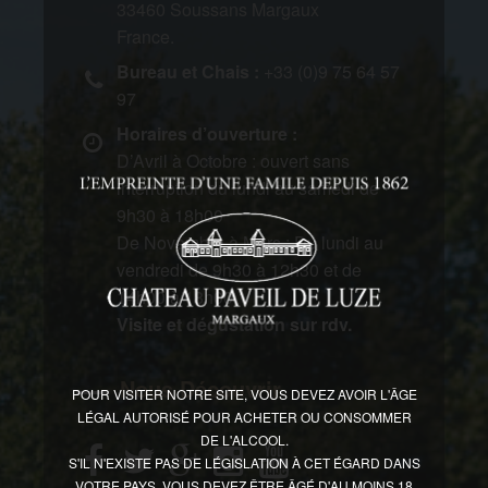
33460 Soussans Margaux
France.
Bureau et Chais :
+33 (0)9 75 64 57
97
Horaires d’ouverture :
D’Avril à Octobre : ouvert sans
interruption du lundi au samedi de
9h30 à 18h00
De Novembre à Mars : Du lundi au
vendredi de 9h30 à 12h30 et de
14h00 à 18h00
Visite et dégustation sur rdv.
Nous Découvrir
POUR VISITER NOTRE SITE, VOUS DEVEZ AVOIR L'ÂGE
LÉGAL AUTORISÉ POUR ACHETER OU CONSOMMER
DE L'ALCOOL.
S'IL N'EXISTE PAS DE LÉGISLATION À CET ÉGARD DANS
VOTRE PAYS, VOUS DEVEZ ÊTRE ÂGÉ D'AU MOINS 18