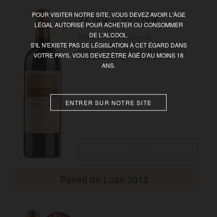
POUR VISITER NOTRE SITE, VOUS DEVEZ AVOIR L'ÂGE
34,00
€
–
272,00
€
LÉGAL AUTORISÉ POUR ACHETER OU CONSOMMER
DE L'ALCOOL.
Balthazar 12L, Melchior 18L,
Nabuchodonosor 15L, Bouteille 75CL,
S'IL N'EXISTE PAS DE LÉGISLATION À CET ÉGARD DANS
Magnum 150CL, Double magnum 300CL,
VOTRE PAYS, VOUS DEVEZ ÊTRE ÂGÉ D'AU MOINS 18
Jéroboam 500CL, Impériale 600CL
ANS.
ENTRER SUR NOTRE SITE
VOIR
Paveil de Luze 2012