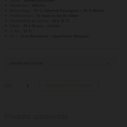
Terroir :
Graves profondes
Rendement :
50hl/ha
Assemblage :
70 % Cabernet Sauvignon – 30 % Merlot
Vieillissement :
12 mois en fût de chêne
Température de service :
16 à 18 °C
Garde :
25 à 30 ans – à boire
% Alc :
13 %
Le + :
Crus Bourgeois – Appellation Margaux
Quantité
Qté
AJOUTER AU PANIER
Produits apparentés