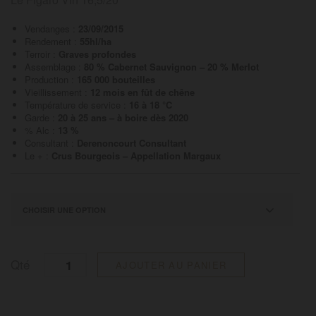
Vendanges :
23/09/2015
Rendement :
55hl/ha
Terroir :
Graves profondes
Assemblage :
80 % Cabernet Sauvignon – 20 % Merlot
Production :
165 000 bouteilles
Vieillissement :
12 mois en fût de chêne
Température de service :
16 à 18 °C
Garde :
20 à 25 ans – à boire dès 2020
% Alc :
13 %
Consultant :
Derenoncourt Consultant
Le + :
Crus Bourgeois – Appellation Margaux
Quantité
Qté
AJOUTER AU PANIER