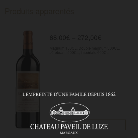
Produits apparentés
68,00
€
–
272,00
€
Magnum 150CL, Double magnum 300CL,
Jéroboam 500CL, Impériale 600CL
VOIR