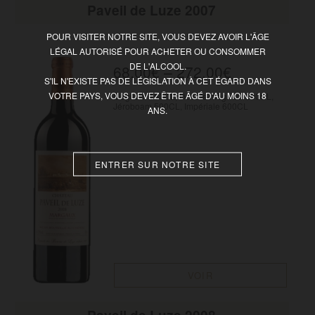
Paveil de Luze 2007
POUR VISITER NOTRE SITE, VOUS DEVEZ AVOIR L'ÂGE
LÉGAL AUTORISÉ POUR ACHETER OU CONSOMMER
DE L'ALCOOL.
68,00
€
–
272,00
€
S'IL N'EXISTE PAS DE LÉGISLATION À CET ÉGARD DANS
VOTRE PAYS, VOUS DEVEZ ÊTRE ÂGÉ D'AU MOINS 18
Magnum 150CL, Double magnum 300CL,
Jéroboam 500CL, Impériale 600CL
ANS.
ENTRER SUR NOTRE SITE
VOIR