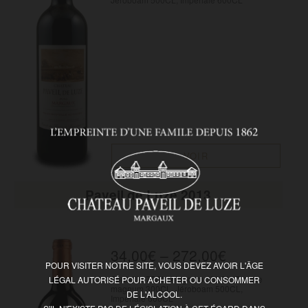
VOIR
Paveil de Luze 2013
34,00
€
–
272,00
€
POUR VISITER NOTRE SITE, VOUS DEVEZ AVOIR L'ÂGE
Bouteille 75CL, Magnum 150CL, Double
LÉGAL AUTORISÉ POUR ACHETER OU CONSOMMER
magnum 300CL, Jéroboam 500CL,
DE L'ALCOOL.
Impériale 600CL