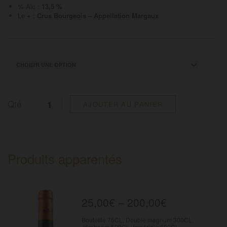
% Alc :
13,5 %
Le + :
Crus Bourgeois – Appellation Margaux
Quantité
Qté
AJOUTER AU PANIER
Produits apparentés
25,00
€
–
200,00
€
Bouteille 75CL, Double magnum 300CL,
Jéroboam 500CL, Impériale 600CL