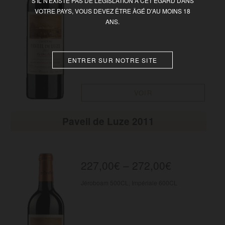
S'IL N'EXISTE PAS DE LÉGISLATION À CET ÉGARD DANS
VOTRE PAYS, VOUS DEVEZ ÊTRE ÂGÉ D'AU MOINS 18
ANS.
ENTRER SUR NOTRE SITE
VOIR
Paveil de Luze 2011
227,00
€
–
272,00
€
Jéroboam 500CL, Impériale 600CL