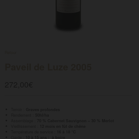
FRENCH
Retour
Paveil de Luze 2005
272,00
€
Terroir :
Graves profondes
Rendement :
50hl/ha
Assemblage :
70 % Cabernet Sauvignon – 30 % Merlot
Vieillissement :
12 mois en fût de chêne
Température de service :
16 à 18 °C
Garde :
10 à 15 ans : à boire