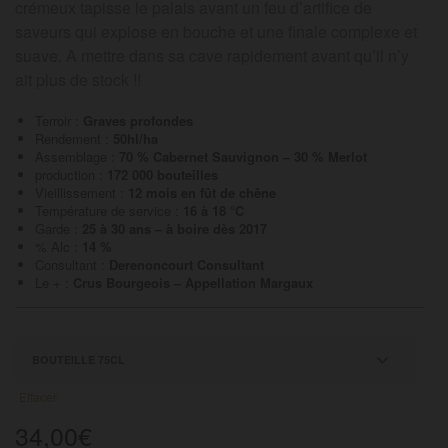
crémeux tapisse le palais avant un feu d’artifice de
saveurs qui explose en bouche et une finale complexe et
suave. A mettre dans sa cave rapidement avant qu’il n’y
ait plus de stock !!
Terroir :
Graves profondes
Rendement :
50hl/ha
Assemblage :
70 % Cabernet Sauvignon – 30 % Merlot
production :
172 000 bouteilles
Vieillissement :
12 mois en fût de chêne
Température de service :
16 à 18 °C
Garde :
25 à 30 ans – à boire dès 2017
% Alc :
14 %
Consultant :
Derenoncourt Consultant
Le + :
Crus Bourgeois – Appellation Margaux
Effacer
34,00
€