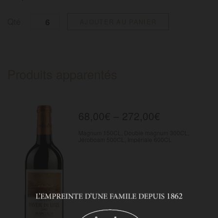
Quantité
Qté
AJOUTER AU PANIER
Produits apparentés
68,00
€
–
272,00
€
Magnum 150CL, Double magnum 300CL,
Jéroboam 500CL, Impériale 600CL